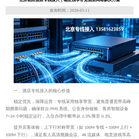
发布时间：2026-05-11
一、酒店
专线接入
的核心价值
稳定优先，保障运营：专线采用独享带宽，避免普通宽带高峰
期拥塞问题，确保前台
系统、公安身份核验、客房智能设备
PMS
×
小时稳定运行，入住办理中断率从
降至
。
7
24
2.3%
0.3%
提升宾客体验：上下行对称带宽（如
专线
上行
100M
= 100M
+
下行），满足客人高清视频会议、
流媒体、电竞游戏等高
100M
4K