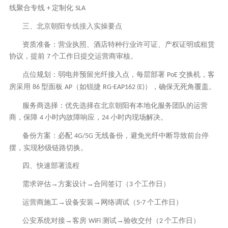
线聚合专线
定制化
+
SLA
三、北京朝阳
专线接入
实操要点
资质准备：营业执照、酒店特种行业许可证、产权证明或租赁
协议，提前
个工作日提交运营商审核。
7
点位规划：弱电井预留光纤接入点，每层部署
交换机，客
PoE
房采用
型面板
（如锐捷
），确保无死角覆盖。
86
AP
RG-EAP162 (E)
服务商选择：优先选择在北京朝阳有本地化服务团队的运营
商，保障
小时内故障响应，
小时内现场解决。
4
24
备份方案：必配
无线备份，避免光纤中断导致前台停
4G/5G
摆，实现秒级链路切换。
四、快速部署流程
需求评估
→方案设计→合同签订（
个工作日）
3
运营商施工
→设备安装→网络调试（
个工作日）
5-7
公安系统对接
→客房
测试→验收交付（
个工作日）
WiFi
2