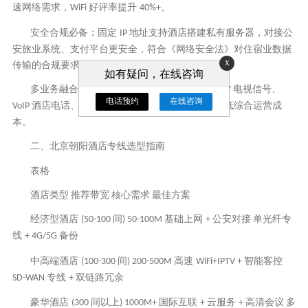
速网络需求，
好评率提升
。
WiFi
40%+
安全合规必备：固定
地址支持酒店搭建私有服务器，对接公
IP
安旅业系统、支付平台更安全，符合《网络安全法》对住宿业数据
x
传输的合规要求。
如有疑问，在线咨询
多业务融合：一条专线可承载互联网接入、
电视信号、
IPTV
电话预约
在线咨询
酒店电话、智能客房控制系统等多种服务，降低综合运营成
VoIP
本。
二、北京朝阳酒店专线选型指南
表格
酒店类型
推荐带宽
核心需求
最佳方案
经济型酒店
间
基础上网
公安对接
单光纤专
(50-100
)
50-100M
+
线
备份
+ 4G/5G
中高端酒店
间
高速
智能客控
(100-300
)
200-500M
WiFi+IPTV +
专线
双链路冗余
SD-WAN
+
豪华酒店
间以上
国际互联
云服务
高清会议
多
(300
)
1000M+
+
+