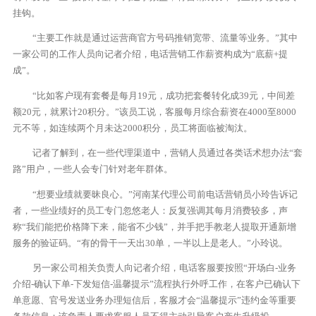
挂钩。
“主要工作就是通过运营商官方号码推销宽带、流量等业务。”其中
一家公司的工作人员向记者介绍，电话营销工作薪资构成为“底薪+提
成”。
“比如客户现有套餐是每月19元，成功把套餐转化成39元，中间差
额20元，就累计20积分。”该员工说，客服每月综合薪资在4000至8000
元不等，如连续两个月未达2000积分，员工将面临被淘汰。
记者了解到，在一些代理渠道中，营销人员通过各类话术想办法“套
路”用户，一些人会专门针对老年群体。
“想要业绩就要昧良心。”河南某代理公司前电话营销员小玲告诉记
者，一些业绩好的员工专门忽悠老人：反复强调其每月消费较多，声
称“我们能把价格降下来，能省不少钱”，并手把手教老人提取开通新增
服务的验证码。“有的骨干一天出30单，一半以上是老人。”小玲说。
另一家公司相关负责人向记者介绍，电话客服要按照“开场白-业务
介绍-确认下单-下发短信-温馨提示”流程执行外呼工作，在客户已确认下
单意愿、官号发送业务办理短信后，客服才会“温馨提示”违约金等重要