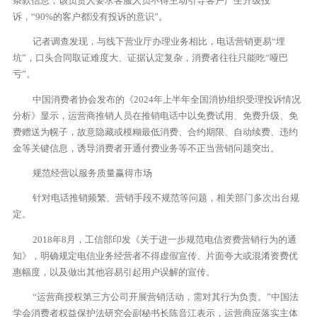
条款信息；该负责人要求客服人员不得主动引导客户产生升级投
诉，“90%的客户都没有投诉的意识”。
记者调查发现，与线下营业厅办理业务相比，电话营销更易“埋
坑”，口头合同取证难度大、证据认定复杂，消费者往往只能吃“哑巴
亏”。
中国消费者协会发布的《2024年上半年全国消协组织受理投诉情况
分析》显示，运营商推销人员在推销电话中以免费试用、免费升级、免
费赠送为幌子，故意隐藏或模糊最低消费、合约期限、自动续费、违约
金等关键信息，诱导消费者开通付费业务等不正当营销问题突出。
规范经营以服务质量赢得市场
针对电话推销频繁、营销手段不规范等问题，相关部门多次出台规
定。
2018年8月，工信部印发《关于进一步规范电信资费营销行为的通
知》，明确规定电信业务经营者不得虚假宣传、片面夸大或混淆资费优
惠幅度，以及做出其他容易引起用户误解的宣传。
“运营商授权第三方公司开展营销活动，需对其行为负责。”中国法
学会消费者权益保护法研究会副秘书长陈音江表示，运营商应落实主体