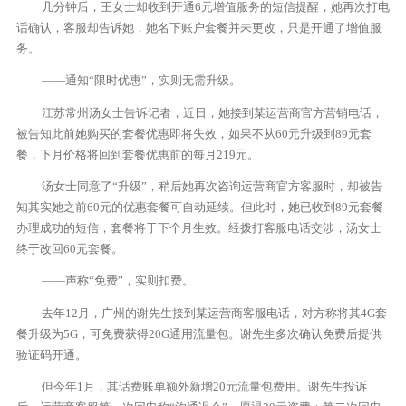
几分钟后，王女士却收到开通6元增值服务的短信提醒，她再次打电
话确认，客服却告诉她，她名下账户套餐并未更改，只是开通了增值服
务。
——通知“限时优惠”，实则无需升级。
江苏常州汤女士告诉记者，近日，她接到某运营商官方营销电话，
被告知此前她购买的套餐优惠即将失效，如果不从60元升级到89元套
餐，下月价格将回到套餐优惠前的每月219元。
汤女士同意了“升级”，稍后她再次咨询运营商官方客服时，却被告
知其实她之前60元的优惠套餐可自动延续。但此时，她已收到89元套餐
办理成功的短信，套餐将于下个月生效。经拨打客服电话交涉，汤女士
终于改回60元套餐。
——声称“免费”，实则扣费。
去年12月，广州的谢先生接到某运营商客服电话，对方称将其4G套
餐升级为5G，可免费获得20G通用流量包。谢先生多次确认免费后提供
验证码开通。
但今年1月，其话费账单额外新增20元流量包费用。谢先生投诉