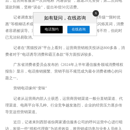
后，运营商客服第一次回电称“沟通误会”，愿退20元资费；第二次回电
退款到账，坚称“误会”，提出补偿50元话费。
x
记者调查发现，通信营销人员在电话里常使用“免费升级”“限时优
如有疑问，在线咨询
惠”等模糊话术或夸大套餐的优惠力度，却对限制性条款闪烁其词，消费
电话预约
在线咨询
者容易被误导。消费者在办理后才发现，实际体验与宣传不符，但此时
已无法轻易取消。
记者在“黑猫投诉”平台上看到，运营商营销相关投诉达800多条，消
费者对于“电话诱导消费和霸王条款”等方面投诉较多。
广东省消费者委员会发布的《2024年上半年通信服务领域消费维权
报告》显示，电话推销频繁、营销手段不规范成为最令消费者糟心的问
题之一。
营销电话缘何“变味”
记者从运营商内部人士获悉，运营商营销渠道一般分直销渠道、代
理渠道、电商平台等几种。行业竞争越发激烈，企业的经营压力逐步传
导至这些营销渠道。
近日，记者来到西部省份两家通信服务公司的呼叫运营中心进行暗
访，发现一些“授权代理商”为追求效益，将营销成功率与业务人员收入