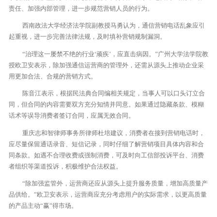
责任、加强内部管理，进一步规范营销人员的行为。
西南政法大学经济法学院副教授马勇认为，通信营销电话乱象应引
起重视，进一步完善法律法规，及时填补营销规制漏洞。
“治理这一屡禁不绝的行业‘顽疾’，应直击病因。”广州大学法学院教
授欧卫安表示，除加强通信运营商的管理外，还需从源头上推动企业采
用更加合法、合规的营销方式。
陈音江表示，根据民法典合同编相关规定，当事人可以口头订立合
同，但合同的内容需要双方充分知情并同意。如果通过隐藏条款、模糊
话术等误导消费者签订合同，应属无效合同。
重庆志和智律师事务所律师杜培建议，消费者在接到营销电话时，
应尽量保留通话录音、短信记录，同时仔细了解营销项目具体内容和合
同条款。如遇不合理收费或强制消费，可及时向工信部投诉平台、消费
者组织等渠道投诉，积极维护合法权益。
“除加强监管外，运营商还应从源头上提升服务质量，增加高质量产
品供给。”欧卫安表示，运营商应充分考虑用户的实际需求，以更高质量
的产品主动“赢”得市场。