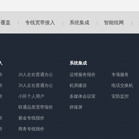
号覆盖
专线宽带接入
系统集成
智能组网
|
|
|
|
入
系统集成
价
20人左右普通办公
运维服务报价
专项服务
价
20人左右普通办公
机房建设
电话交换机
价
小区个人用户
多媒体会议室
安防监控
联通品质宽带报价
拼接屏
价
紫金专线报价
价
商务专线报价