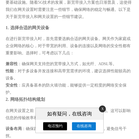
要基础设施。随着5G技术的发展，新
宽带接入
方案也日渐普及，这使得
我们在网关设置时需要注意一些细节，确保网络的稳定与畅通。以下是
关于新
宽带接入
和网关设置的一些细节建议。
1. 选择合适的网关设备
在进行新
宽带接入
时，首先需要选购合适的网关设备。网关作为家庭或
企业网络的核心，对于带宽的利用、设备的连接以及网络的安全性都有
重要影响。选择时，可考虑以下几点：
兼容性
：确保网关支持您的宽带接入方式，如光纤、ADSL等。
性能
：对于多设备并发连接和高带宽需求的环境，建议选择性能较高的
设备。
安全性
：应具备基本的防火墙功能，能够提供一定程度的网络安全保
护。
2. 网络拓扑结构规划
x
在网关设置之前，合理规划网络拓扑结构也是至关重要的。这可以影响
如有疑问，在线咨询
信息的传输效率和网络的稳定性。在规划时注意：
电话预约
在线咨询
设备布局
：确保路由器、交换机及其他设备的合理放置，避免信号干
扰。