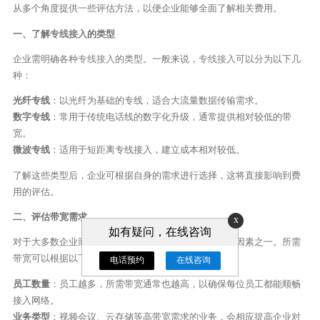
从多个角度提供一些评估方法，以便企业能够全面了解相关费用。
一、了解
专线接入
的类型
企业需明确各种
专线接入
的类型。一般来说，
专线接入
可以分为以下几
种：
光纤专线
：以光纤为基础的专线，适合大流量数据传输需求。
数字专线
：常用于传统电话线的数字化升级，通常提供相对较低的带
宽。
微波专线
：适用于短距离专线接入，建立成本相对较低。
了解这些类型后，企业可根据自身的需求进行选择，这将直接影响到费
用的评估。
二、评估带宽需求
x
如有疑问，在线咨询
对于大多数企业而言，带宽是决定专线接入费用的主要因素之一。所需
带宽可以根据以下几个方面来评估：
电话预约
在线咨询
员工数量
：员工越多，所需带宽通常也越高，以确保每位员工都能顺畅
接入网络。
业务类型
：视频会议、云存储等高带宽需求的业务，会相应提高企业对