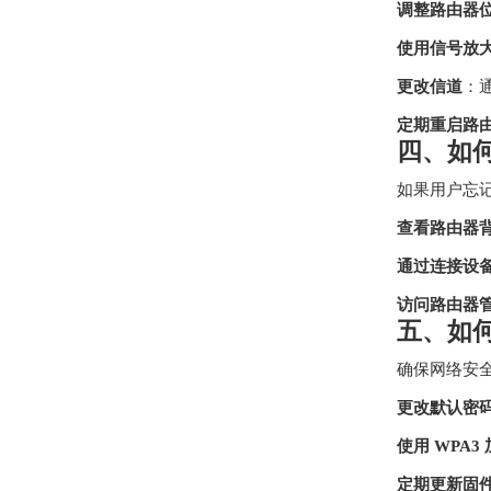
调整路由器
使用信号放
更改信道
：
定期重启路
四、如何
如果用户忘记
查看路由器
通过连接设
访问路由器
五、如
确保网络安
更改默认密
使用 WPA3
定期更新固