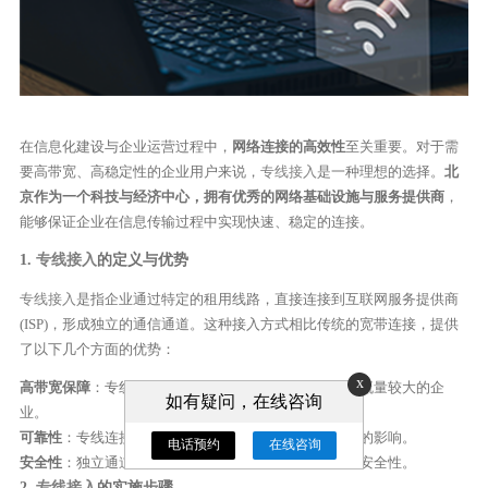
在信息化建设与企业运营过程中，
网络连接的高效性
至关重要。对于需
要高带宽、高稳定性的企业用户来说，
专线接入
是一种理想的选择。
北
京作为一个科技与经济中心，拥有优秀的网络基础设施与服务提供商
，
能够保证企业在信息传输过程中实现快速、稳定的连接。
1.
专线接入
的定义与优势
专线接入
是指企业通过特定的租用线路，直接连接到互联网服务提供商
(ISP)，形成独立的通信通道。这种接入方式相比传统的宽带连接，提供
了以下几个方面的优势：
x
高带宽保障
：专线能够提供相对恒定的带宽，适合数据流量较大的企
如有疑问，在线咨询
业。
可靠性
：专线连接的稳定性高，降低了网络波动对业务的影响。
电话预约
在线咨询
安全性
：独立通道减少了外部干扰，提高了数据传输的安全性。
2.
专线接入
的实施步骤