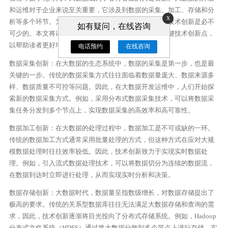
和运维对于企业来说至关重要，它涉及到数据的采集、加工、存储和分
x
析等多个环节。为了应对大数据时代的挑战，不断进行技术创新是必不
如有疑问，在线咨询
可少的。本文将详细介绍大数据开发运维领域的几个关键技术创新点，
以帮助读者更好地理解和应用大数据。
电话预约
在线咨询
数据采集创新：在大数据的生态系统中，数据的采集是第一步，也是最
关键的一步。传统的数据采集方式往往面临着数据量庞大、数据来源多
样、数据质量不可控等问题。因此，在大数据开发运维中，人们开始探
索新的数据采集方式。例如，采用分布式数据采集技术，可以将数据采
集任务分发到多个节点上，实现数据采集的高效率和高可靠性。
数据加工创新：在大数据的处理过程中，数据加工是不可或缺的一环。
传统的数据加工方式通常采用批量处理的方式，但这种方式在应对大规
模数据处理时往往效率较低。因此，技术创新致力于实现实时数据处
理。例如，引入流式数据处理技术，可以将数据切分为连续的数据流，
在数据到达时立即进行处理，从而实现实时分析和决策。
数据存储创新：大数据时代，数据量呈指数级增长，对数据存储提出了
极高的要求。传统的关系型数据库往往无法满足大数据存储和查询的需
求，因此，技术创新逐渐将目光投向了分布式存储系统。例如，Hadoop
分布式文件系统（HDFS）通过将大数据分散到多个节点上进行存储，实