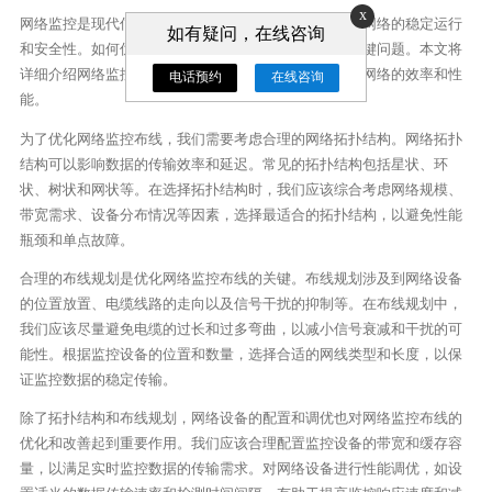
x
网络监控是现代信息技术中的重要组成部分，它确保了网络的稳定运行
如有疑问，在线咨询
和安全性。如何优化和改善网络监控布线成为了一个关键问题。本文将
详细介绍网络监控布线的优化和改善方法，以帮助提高网络的效率和性
电话预约
在线咨询
能。
为了优化网络监控布线，我们需要考虑合理的网络拓扑结构。网络拓扑
结构可以影响数据的传输效率和延迟。常见的拓扑结构包括星状、环
状、树状和网状等。在选择拓扑结构时，我们应该综合考虑网络规模、
带宽需求、设备分布情况等因素，选择最适合的拓扑结构，以避免性能
瓶颈和单点故障。
合理的布线规划是优化网络监控布线的关键。布线规划涉及到网络设备
的位置放置、电缆线路的走向以及信号干扰的抑制等。在布线规划中，
我们应该尽量避免电缆的过长和过多弯曲，以减小信号衰减和干扰的可
能性。根据监控设备的位置和数量，选择合适的网线类型和长度，以保
证监控数据的稳定传输。
除了拓扑结构和布线规划，网络设备的配置和调优也对网络监控布线的
优化和改善起到重要作用。我们应该合理配置监控设备的带宽和缓存容
量，以满足实时监控数据的传输需求。对网络设备进行性能调优，如设