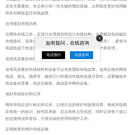
是至关重要的。本文将介绍一些关键的预防措施，以帮助您更好地理解
和应对网络监控布线故障。
合理规划布线结构
在网络布线之前，应进行合理规划和设计布线结构。合理规划包括确定
x
布线路径，选择合适的布线方式（如水平布线、垂直布线等），避免与
如有疑问，在线咨询
电源线或干扰源交叉等。布线结构应简洁明了，便于维护和管理。
电话预约
在线咨询
选用高质量的布线材料和设备
使用高质量的布线材料和设备可以有效预防布线故障。选用合格的网络
电缆、接头、插座等，确保它们的通信性能和连接可靠性。还要确保布
线设备的质量，包括交换机、路由器等网络设备。
做好布线标识和记录
网络布线应进行标识和记录，以便日后的维护和故障排查。每根布线都
应有唯一的标识，标明其用途、起点和终点等信息。同时记录每个接口
的连接情况和变动，方便后续的管理和维护工作。
定期检查和维护布线设施