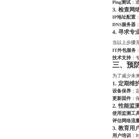
Ping测试
：
3. 检查网
IP地址配置
DNS服务器
4. 寻求专
当以上步骤
IT外包服务
技术支持
：
三、预
为了减少未
1. 定期维
设备保养
：
更新固件
：
2. 性能监
使用监测工
评估网络流
3. 教育用
用户培训
：