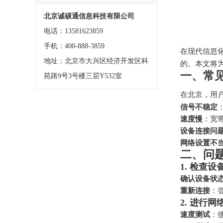
北京诚硕通信息科技有限公司
电话：13581623859
手机：400-888-3859
在现代信息
地址：北京市大兴区经济开发区科
的。本文将
一、常
苑路9号3号楼三层Y532室
在北京，用
信号不稳定
速度慢
：宽
设备连接问
网络设置不
二、问
1. 检查
确认设备状
重新连接
：
2. 进行网
速度测试
：