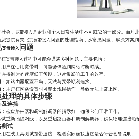
化社会，
是企业和个人日常生活中不可或缺的一部分。面对
宽带接入
为您提供有关
问题的处理指南，从常见问题、解决方案到
北京宽带接入
见
问题
宽带接入
户在
过程中可能会遭遇多种问题，主要包括：
宽带接入
：用户在使用宽带时，可能会体验到网络时断时续。
带连接到达的速度低于预期，这常常影响工作的效率。
题
：如路由器配置不当，无法与宽带顺利连接。
当
：用户在网络设置时可能出现误操作，导致无法正常上网。
题处理的具体步骤
设备及连接
态
：检查路由器和调制解调器的指示灯，确保它们正常工作。
尝试重新插拔网线，以及重启路由器和调制解调器，确保物理连接顺
络测试
使用在线工具测试宽带速度，检测实际连接速度是否符合套餐说明。