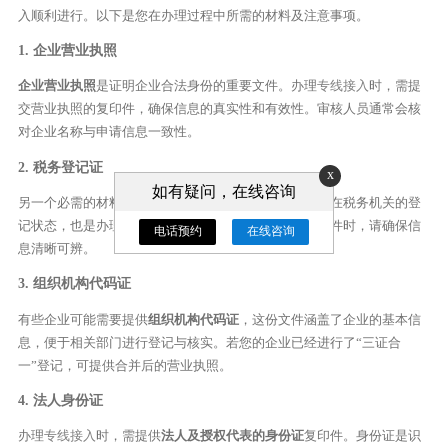
入顺利进行。以下是您在办理过程中所需的材料及注意事项。
1. 企业营业执照
企业营业执照
是证明企业合法身份的重要文件。办理
专线接入
时，需提
交营业执照的复印件，确保信息的真实性和有效性。审核人员通常会核
对企业名称与申请信息一致性。
2. 税务登记证
x
如有疑问，在线咨询
另一个必需的材料是
税务登记证
。这个文件证明了企业在税务机关的登
记状态，也是办理
专线接入
的重要依据之一。提交复印件时，请确保信
电话预约
在线咨询
息清晰可辨。
3. 组织机构代码证
有些企业可能需要提供
组织机构代码证
，这份文件涵盖了企业的基本信
息，便于相关部门进行登记与核实。若您的企业已经进行了“三证合
一”登记，可提供合并后的营业执照。
4. 法人身份证
办理
专线接入
时，需提供
法人及授权代表的身份证
复印件。身份证是识