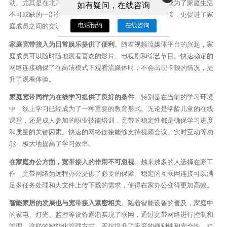
动。尤其是在北京这座快速发展的城市，
宽带接入
已经成为了家庭生活
如有疑问，在线咨询
不可或缺的一部分。家庭宽带不仅提供了基本的网络连接，更促进了家
电话预约
在线咨询
庭成员之间的交流、学习和娱乐。
家庭
宽带接入
为日常娱乐提供了便利
。随着视频流媒体平台的兴起，家
庭成员可以随时随地观看喜欢的影片、电视剧和综艺节目。快速稳定的
网络连接确保了在高清模式下观看流媒体时，不会出现卡顿的情况，提
升了观看体验。
家庭宽带同样为在线学习提供了良好的条件
。特别是在当前的学习环境
中，线上学习已经成为了一种重要的教育形式。无论是学龄儿童的在线
课堂，还是成人参加的职业技能培训，宽带的稳定性都是确保学习进度
和质量的关键因素。快速的网络连接能够支持视频会议、实时互动等功
能，极大地提高了学习效率。
在家庭办公方面，
宽带接入
的作用不可忽视
。越来越多的人选择在家工
作，宽带网络为远程办公提供了必要的保障。稳定的互联网连接可以满
足多任务处理和大文件上传下载的需求，使得在家办公变得更加高效。
智能家居的发展也与
宽带接入
紧密相关
。随着智能设备的普及，家庭中
的家电、灯光、监控等设备逐渐实现了联网，通过宽带网络进行控制和
管理。这样的智能化管理方式，不仅提升了家庭的便利性和安全性，也