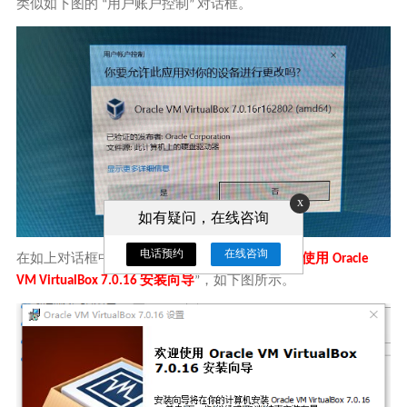
类似如下图的
用户账户控制
对话框。
“
”
x
如有疑问，在线咨询
电话预约
在线咨询
在如上对话框中，点击
是
按钮，将弹出
欢迎使用
”
”
“
Oracle
安装向导
，如下图所示。
VM VirtualBox 7.0.16
”