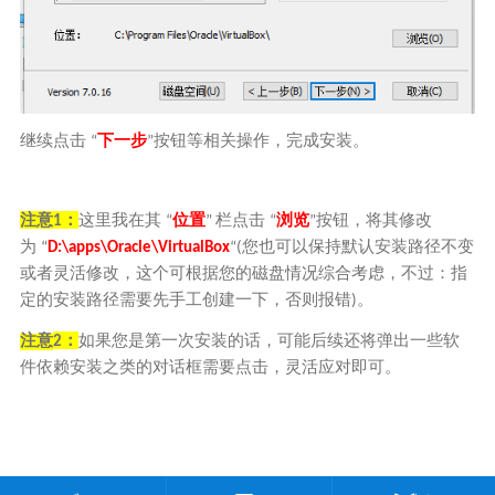
继续点击
下一步
按钮等相关操作，完成安装。
“
”
注意
：
这里我在其
位置
栏
点击
浏览
按钮，将其修改
1
“
”
“
”
为
您也可以保持默认安装路径不变
“
D:\apps\Oracle\VirtualBox
“
(
或者灵活修改，这个可根据您的磁盘情况综合考虑，不过：指
定的安装路径需要先手工创建一下，否则报错
。
)
注意
：
如果您是第一次安装的话，可能后续还将弹出一些软
2
件依赖安装之类的对话框需要点击，灵活应对即可。