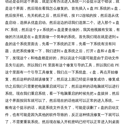
动还是会到这个界面，就是没有办法进入系统一只会提示这个错误，就
是这个界面，然后现在看我怎么修复的。首先插入 u 盘 PE 系统的 u 盘，
然后按开机，先关机机之后，然后开机，按 F12连续的按，然后选从优
盘启动，选择从优盘启动。然后这边的话我们选第二个。进入那个 u 盘
PC 系统，然后这个 p e 系统的 u 盘是要去做的，我其他视频有安装，有
做的方法就是在 u 盘里面做一个简单的系统。首先我们现在就是进到 u
盘的这个系统里面去，先看一下系统的正常，先看一下系统有没有问
题，去把系统修复一下，我们进到 u 盘系统之后，打开 c 盘和 d 盘看一
下，发现这个 c 和地盘都是好的，所以说这个问题可能是由于启动文件
丢失引起的。所以我们 PE 里面有这个修复引导的工具，所以我们在 PE
这个里面有一个引导工具修复，我们点一下系统盘、c 盘，再点开始修
复，然后这样的话就该修复了，然后这上面已经提示修复成功，修复成
功之后我们只需要把电脑重启就可以了，然后这样的话电脑就可以进行
系统。现在我们重启系统，看一下电脑重启的时候先把 u 盘拔掉，然后
这个界面按回车就可以了。然后现在的话他就可以正常的进入系统。一
般有这个提示的话，就是系统文件丢失了，可能是误删了 c 盘的启动文
件，也有可能是因为其他的软件导致的，反正这种情况修复一下就可以
了，不需要重装系统。然后现在输入开机密码已经可以正常进入到桌面