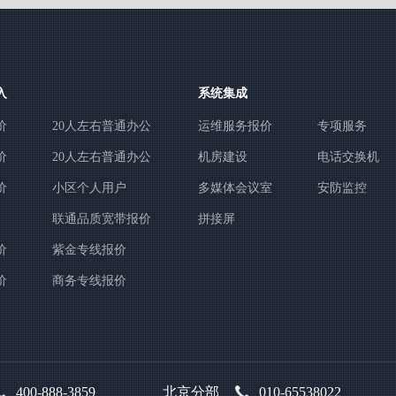
入
系统集成
价
20人左右普通办公
运维服务报价
专项服务
价
20人左右普通办公
机房建设
电话交换机
价
小区个人用户
多媒体会议室
安防监控
联通品质宽带报价
拼接屏
价
紫金专线报价
价
商务专线报价
400-888-3859
北京分部
010-65538022