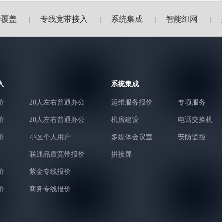
号覆盖
专线宽带接入
系统集成
智能组网
|
|
|
|
入
系统集成
价
20人左右普通办公
运维服务报价
专项服务
价
20人左右普通办公
机房建设
电话交换机
价
小区个人用户
多媒体会议室
安防监控
联通品质宽带报价
拼接屏
价
紫金专线报价
价
商务专线报价