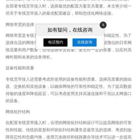
在部署专线
宽带接入
时，选择最优的配置方案至关重要。本文将介绍一
些关于专线
宽带接入
的最优配置建议，帮助您优化网络连接。
x
网络带宽的选择
如有疑问，在线咨询
网络带宽是专线
宽带接入
的核心指标，可决定连接速度和稳定性。为了
电话预约
在线咨询
选择合适的网络带宽，需要充分理解您的网络需求。根据预估的日常网
络流量和用户数量，合理选择带宽容量。要允许一定的余量，以应对高
峰时期和未来的业务增长。
设备性能和质量
专线
宽带接入
还需要考虑所使用的设备性能和质量。选择高质量的路由
器、交换机和其他设备，以确保网络的可靠性和稳定性。为了提高数据
传输的速度和降低延迟，可以考虑使用支持高速连接和千兆以太网接口
的设备。
网络拓扑结构
在配置专线宽带接入时，合理的网络拓扑结构设计可以提高网络的可靠
性和性能。传统的星形和环状拓扑结构通常是最常见的选择。考虑到故
障容忍性和负载均衡，使用冗余路径和链路聚合等技术可以进一步提高