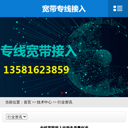
当前位置：
首页
>>
技术中心
>>
行业资讯
专线宽带接入的服务质量标准