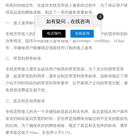
和更好的稳定性。在提供专线
宽带接入
服务的过程中，为了保证用户获
得高品质的网络体验，制定了一系列服务质量标准。
x
如有疑问，在线咨询
一、接入速率标准
电话预约
在线咨询
专线
宽带接入
的最基本指标之一就是接入速率。根据用户的需求和实际
业务情况，提供不同的接入速率选项，如10Mbps、100Mbps、1Gbps
等，并确保用户能够稳定地获得所订购的接入速率。
二、带宽利用率标准
专线宽带接入通常会提供用户独享的带宽资源，为了充分利用带宽资
源，提高带宽的利用率，通常会制定带宽利用率标准。该标准规定了用
户在不同时间段内的带宽利用率要求，以平衡用户之间的带宽分配，避
免资源浪费或互相干扰。
三、延迟和丢包率标准
专线宽带接入的另一个关键指标是延迟和丢包率。延迟是指从用户请求
发送到响应返回所需的时间，丢包率是指网络传输过程中丢失的数据包
的比例。为了确保良好的网络体验，规定了延迟和丢包率的标准。通常
要求延迟低于10ms，丢包率小于0.1%。