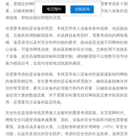
速、更稳定的网络服务。在选择专线
宽带接入
设备时，需要考虑多个因
电话预约
在线咨询
素，以确保能够满足你的需求。本文将详细介绍专线
宽带接入
设备的选
择指南，帮助你做出明智的决策。
你需要考虑的是设备的类型。专线
宽带接入
设备有多种选择，包括路由
器、交换机和调制解调器等。在选择设备类型时，需要考虑你的网络规
模、速度需求以及对安全性和功能的要求。路由器是连接不同网络的核
心设备，可提供网络连接、路由器策略和安全功能。交换机用于连接多
个设备，提供高速数据传输和流量控制。调制解调器可以将数字信号转
换为模拟信号，实现与传统电话线路的兼容。
你需要考虑的是设备的性能。专线
宽带接入
设备的性能直接影响到网络
的速度和稳定性。首先要考虑的是设备的带宽能力，确保设备能够支持
你的带宽需求。要关注设备的处理能力和内存容量，以确保设备能够快
速处理大量的数据流量。对于需要实时通信或对网络延迟要求较高的应
用，还需要关注设备的延迟性能。
安全性也是选择专线宽带接入设备时的重要考虑因素。在互联网时代，
网络安全问题变得越来越重要。因此，设备的安全性能和功能也需要被
重视。设备应该具备防火墙、入侵检测和虚拟专用网络（VPN）等安全
功能，以提供多层次的安全防护。考虑到安全性的长远发展，选择支持