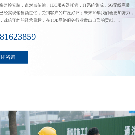
络监控安装，点对点传输，IDC服务器托管，IT系统集成，5G无线宽带，
已经实现销售额过亿，受到客户的广泛好评；未来10年我们会更加努力，
，诚信守约的经营目标，在TOB网络服务行业做出自己的贡献。..
81623859
立即咨询