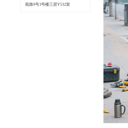
苑路9号3号楼三层Y532室