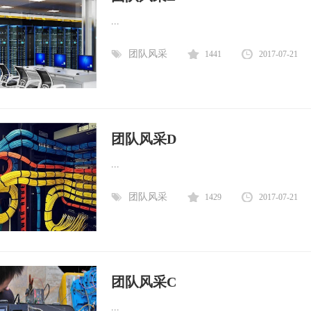
...
团队风采
1441
2017-07-21
团队风采D
...
团队风采
1429
2017-07-21
团队风采C
...