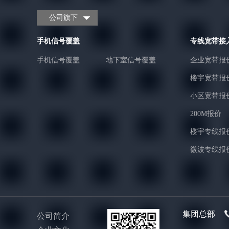
公司旗下
手机信号覆盖
专线宽带接
手机信号覆盖
地下室信号覆盖
企业宽带报
楼宇宽带报
小区宽带报
200M报价
楼宇专线报
微波专线报
集团总部
公司简介