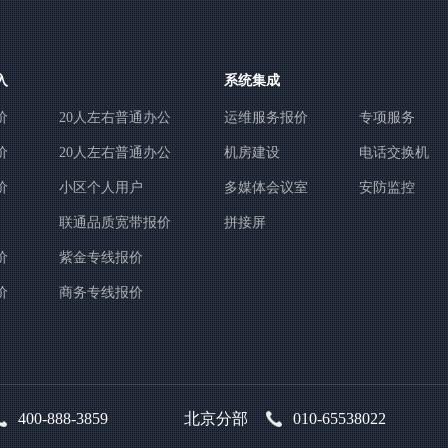
入
系统集成
价
20人左右普通办公
运维服务报价
专项服务
价
20人左右普通办公
机房建设
电话交换机
价
小区个人用户
多媒体会议室
安防监控
联通品质宽带报价
拼接屏
价
紫金专线报价
价
商务专线报价
400-888-3859
北京分部
010-65538022