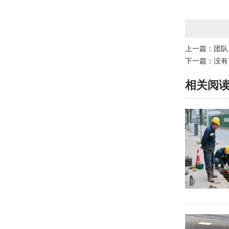
上一篇：
团队
下一篇：没有
相关阅