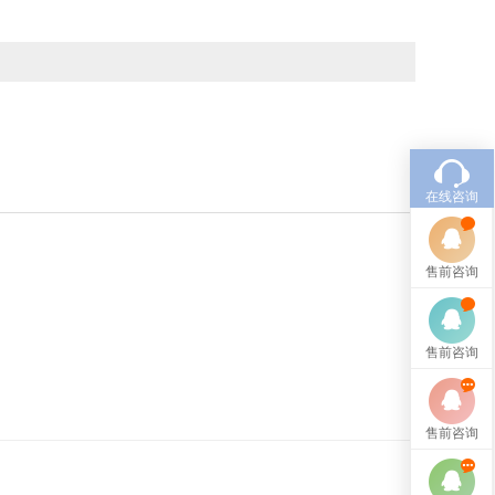
在线咨询
售前咨询
售前咨询
售前咨询