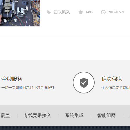
团队风采
1498
2017-07-21
号覆盖
专线宽带接入
系统集成
智能组网
|
|
|
|