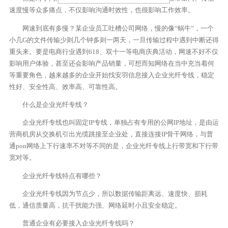
速度慢等众多痛点，不仅影响沟通时效性，也很影响工作效率。
网速到底有多慢？某企业员工吐槽公司网络，慢的像“蜗牛”，一个
小几G的文件传输少则几个钟多则一两天，一旦传输过程中遇到中断还得
重头来。要是电商行业遇到618、双十一等电商庆典活动，网速不好不仅
影响用户体验，甚至还会影响产品销量，可想而知网络在当中充当着何
等重要角色，越来越多的企业开始找安羽信息接入企业光纤专线，稳定
性好、安全性高、效率高、可靠性高。
什么是企业光纤专线？
企业光纤专线也叫固定IP专线，单独占有专用的公网IP地址，是由运
营商机房从交换机引出光缆跳接至企业处，直接连接IP骨干网络，与普
通pon网络上下行速率不对等不同的是，企业光纤专线上行带宽和下行带
宽对等。
企业光纤专线特点有哪些？
企业光纤专线因为节点少，所以数据传输距离远、速度快、损耗
低，通信质量高，抗干扰能力强、网络延时小且安全稳定。
普通企业有必要接入企业光纤专线吗？