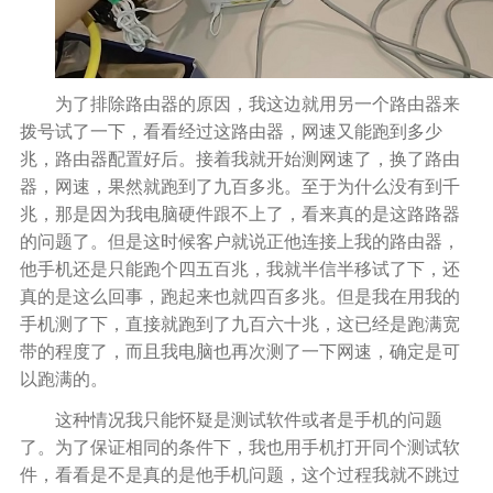
为了排除
路由器
的原因，我这边就用另一个
路由器
来
拨号试了一下
，看看经过这
路由器
，网
速又能
跑到多少
兆
，
路由器配置好后
。接着我
就开始测网速了，换了
路由
器
，网速，果然就跑到了九百多兆。至于为什么没有到千
兆，那是因为我电脑硬件跟不上了，看来真的是这路路器
的问题了。但是这时候
客户
就说正他连接上我的路由器，
他手机还是只能跑个四五百兆，我就
半信半移
试了下，还
真的是这么回事，跑起来也就四百多兆。但是我在用我的
手机测了下，直接就跑到了九百六十兆，这已经是跑满宽
带的程度了，而且我电脑也再次测了
一下网速
，确定是可
以跑满的。
这种情况我只能怀疑是测试软件或者是手机的问题
了。为了保证相同的条件下，我也用手机打开同个测试软
件，看看是不是真的是他手机问题，这个过程我就不跳过