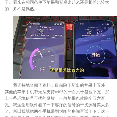
了。
看来在相同条件下
苹果和安卓比起来还是相差比较大
的，并不是偶然。
我还特地查阅了资料，目前除了
新出的
苹果十五外，
其他的苹果手机都无法支持
wifi
6
的一百六十赫兹平宽，加
上一些环境
信号
干扰的缘故，一般苹果也就跑个五六百
兆。我这边用软件看了一下客厅的信号
的干扰
源确实太多
了。所以我就把两个手机带到封闭的房间再试了下，这下