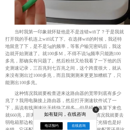
当时我第一印象就怀疑他是不是连错
wifi了？于是我就
打开我的手机连上wifi试了下。在选择wifi的时候，我还特
地留意了下，是不是
5g
的频率，等客户输完密码后，我这
边就开始测速了。
就
100
多
M
，不得不说
5g
频率只能跑
100
多
兆，那确实有问题了。然后粉丝又给我看了一下他的历
史测速记录，三百兆到七百兆之间，这个跨度很大，就从
来没有测出
过
1000多
兆，而且我测测来更更加糟糕了，只
能测出
100
多兆。
这种情况我就要检查进来这路由器的宽带到底有多少
兆了？我用电脑接上路由器，然后打开测速
软
件试了一
下，虽说有线测速比无线快了很多，但是经过换算下来也
x
如有疑问，在线咨询
就
660
兆，距离千兆还是差了那么一截，这种情况我就要去
弱电箱
那边检查那是什么情况了，
我看了一下光猫
也是好
电话预约
在线咨询
光猫。它还配了一个
2.5
g的网口，看来这光猫的配置还是比