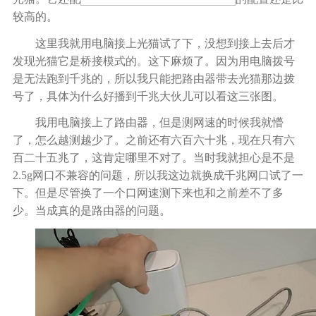
较高的。
这里我就用电脑接上光猫试了下，没想到接上去后才
发现光猫它是
桥接
模式的。这下麻烦了。因为用电脑拨号
是无法跑到千兆的，所以我只能把路由器带去光猫那边拨
号了，具体为什么好播到千兆大伙儿可以看这三张图
。
我用电脑接上了路由器，但是测网速的时候我就懵
了，怎么
越测越少了
。之前还有六百六十兆，现在只有六
百二十五兆了，这肯定哪里不对了。当时我就担心是不是
2.5
g网口不兼容的问题，所以我这边就换成千兆网口试了一
下。但是尽管换了一个口网速测下来也和
之前
差不了多
少。当
成
真的是路由器的问题。