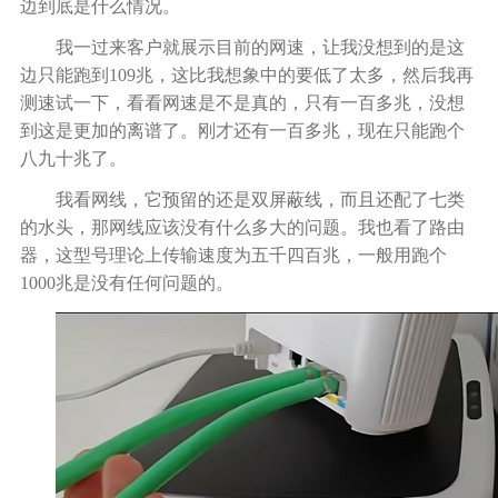
边到底是什么情况。
我一过来
客户
就展示目前的网速
，
让我没想到的是这
边只能跑到
109
兆，这比我想象中的要低了太多，然后我再
测速试一下，看看网速是不是真的，只有一百多兆，没想
到这是更加的离谱了。刚才还有一百多兆，现在只能跑个
八九十兆了。
我看网线，它预留的还是双
屏蔽
线，而且还配了七类
的水头，那网线应该没有什么多大的问题。我也看了路由
器，这型号理论上
传
输速度为五千四百兆，一般用
跑个
1000
兆是没有任何问题的。