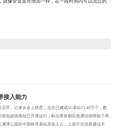
就像管道直径增加一样，在一段时间内可以流过的
宽带接入能力
日召开。记者从会上获悉，北京已建成5G基站15.49万个，数
的首批超级基站已开通运行，标志着首都应急通信保障能力再
玉渊潭公园的中国铁塔基站高耸入云，上面不仅挂着通信天