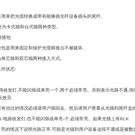
是用来把光缆转换成带有能够插光纤设备插头的尾纤。
猫分为卡式猫和台式猫两种类型。
纤熔接包
接包是用来固定和保护光缆熔接点不被破坏。
为单芯猫和双芯猫两种接入方式。
作状态:
:光路收发灯,不能闪烁或单亮一个,两个必须常亮。否则表示光路不通
无效且
没有动过的情况必须请用户插回去。然后请用户查看从光猫到尾纤盒
X TX:电路收发灯,也不能闪烁或单亮-个,必须常亮。如果光猫上有RLK
且常亮的情况下说明光路正常,可能是光猫到用户设备这段不通或是被数