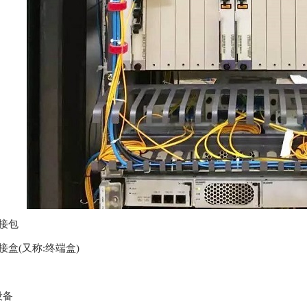
接包
接盒(又称:终端盒)
设备